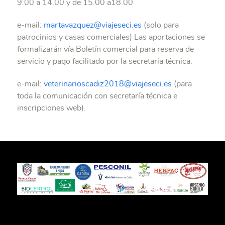
9.00 a 14.00 y de 15.00 a18.00
e-mail:
martavazquez@viajeseci.es
(solo para
patrocinios y casas comerciales) Las aportaciones se
formalizarán vía Boletín comercial para reserva de
servicio y pago facilitado por la secretaría técnica.
e-mail:
veterinarioscadiz2018@viajeseci.es
(para
toda la comunicación con secretaría técnica e
inscripciones web).