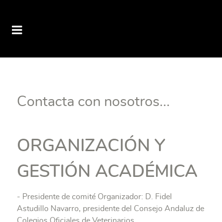
Congreso SPV 2018
Contacta con nosotros...
ORGANIZACIÓN Y
GESTIÓN ACADÉMICA
- Presidente de comité Organizador: D. Fidel
Astudillo Navarro, presidente del Consejo Andaluz de
Colegios Oficiales de Veterinarios.